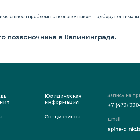
 имеющиеся проблемы с позвоночником, подберут оптимальн
о позвоночника в Калининграде.
Запись на пр
оды
Юридическая
ения
информация
+7 (472) 220
ы
Специалисты
Email
spine-clini