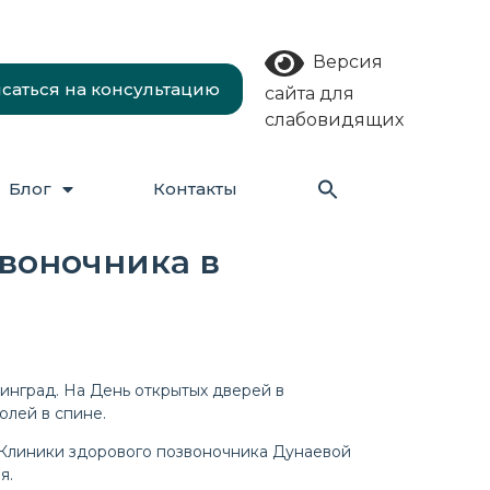
Версия
саться на консультацию
сайта для
слабовидящих
Search
Блог
Контакты
for:
Search Butt
воночника в
инград. На День открытых дверей в
лей в спине.
 Клиники здорового позвоночника Дунаевой
я.