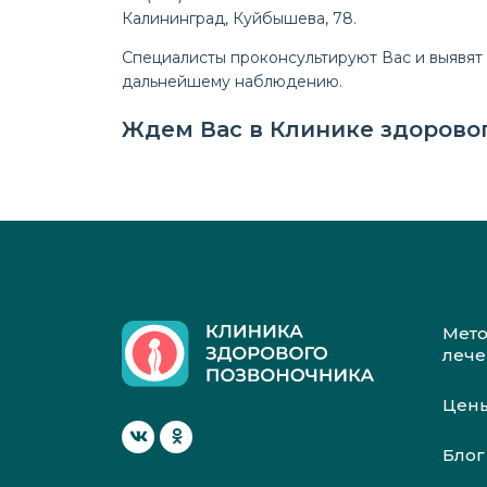
Калининград, Куйбышева, 78.
Специалисты проконсультируют Вас и выявят
дальнейшему наблюдению.
Ждем Вас в Клинике здоровог
Мет
леч
Цен
Блог