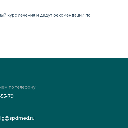
ый курс лечения и дадут рекомендации по
ием по телефону
-55-79
c.blg@spdmed.ru