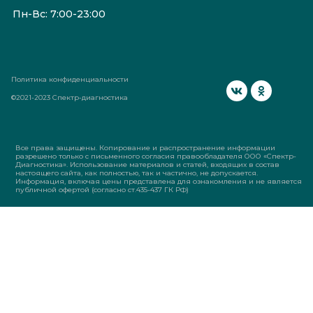
Пн-Вс: 7:00-23:00
Политика конфиденциальности
©2021-2023 Спектр-диагностика
Все права защищены. Копирование и распространение информации
разрешено только с письменного согласия правообладателя ООО «Спектр-
Диагностика». Использование материалов и статей, входящих в состав
настоящего сайта, как полностью, так и частично, не допускается.
Информация, включая цены представлена для ознакомления и не является
публичной офертой (согласно ст.435-437 ГК РФ)