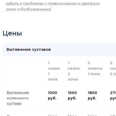
забыть о проблемах с позвоночником и двигаться
легко и безболезненно!
Цены
Вытяжение суставов
1
1
2
2
сеанс
сеанс
сеанса
се
1
2
1 зона
2 
зона
зоны
Вытяжение
1000
1500
1800
27
коленного
руб.
руб.
руб.
ру
сустава