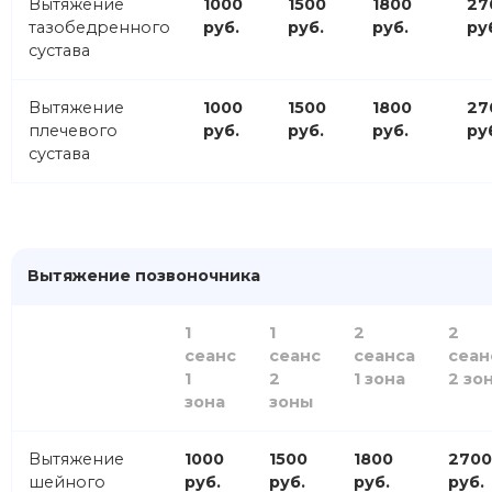
Вытяжение
1000
1500
1800
27
тазобедренного
руб.
руб.
руб.
ру
сустава
Вытяжение
1000
1500
1800
27
плечевого
руб.
руб.
руб.
ру
сустава
Вытяжение позвоночника
1
1
2
2
сеанс
сеанс
сеанса
сеан
1
2
1 зона
2 зо
зона
зоны
Вытяжение
1000
1500
1800
2700
шейного
руб.
руб.
руб.
руб.